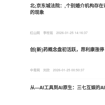
北;京东城法院：,个别婚介机构存
的现象
红山网
李柱铭
2026-01-25 14:16:37
创{新}药概念盘初活跃，昂利康涨停
中青网
刘欣
2026-01-25 00:50:37
从—AI工具到AI原生：三七互娱的A