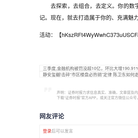
去探索，去组合，去定义。你的数
记。现在，就去打造属于你的、充满魅力的
活动：【
hKszRFt4WyWwhC373uUSCF
三季度,金融机构被罚没超10亿，环比大增190.91
静安玺樾!击碎“市区楼盘必热销”定律 陈卫东如何
声明：证券时报力求信息真实、准确，文章提及内
下载“证券时报”官方APP，或关注官方微信公众
网友评论
登录
后可以发言